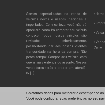
Somos especializados na venda de
Home
veículos novos e usados, nacionais e
Empr
importados. Com certeza você não só
apreciará como irá comprar seu veículo
Veícul
conosco. Todos nossos veículos são
revisados criteriosamente,
Venda
possibilitando dar aos nossos clientes
Carro
tranquilidade na hora da compra. Não
perca tempo! Compre seu veículo com
quem mais entende do assunto. Nossos
vendedores terão o prazer em atendê-
lo.
[...]
Coletamos dados para melhorar o desempenho do si
Você pode configurar suas preferências no seu nav
© Potencial Veículos - http://potencialveiculos.com.br/