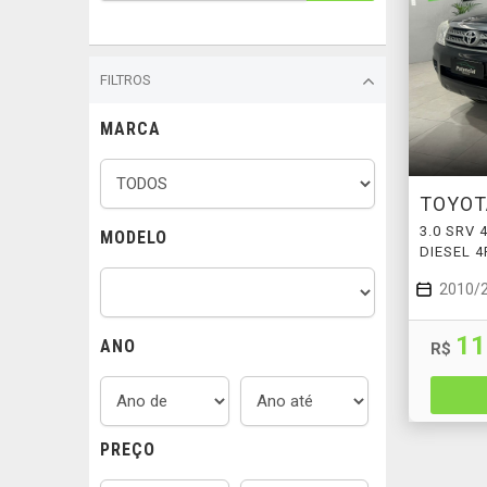
FILTROS
MARCA
TOYO
3.0 SRV
MODELO
DIESEL 
2010/
11
ANO
R$
PREÇO