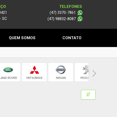
EÇO
TELEFONES
3421
(47) 3370-7861
 - SC
(47) 98832-8087
QUEM SOMOS
CONTATO
LAND ROVER
MITSUBISHI
NISSAN
PEUGEOT
RENAU
Toggle Dropdow