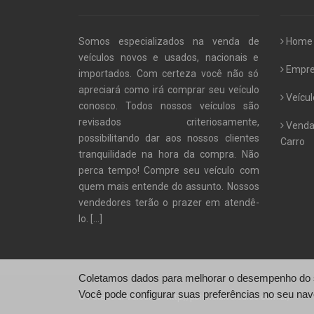
Somos especializados na venda de
Home
veículos novos e usados, nacionais e
Empr
importados. Com certeza você não só
apreciará como irá comprar seu veículo
Veícul
conosco. Todos nossos veículos são
revisados criteriosamente,
Venda
possibilitando dar aos nossos clientes
Carro
tranquilidade na hora da compra. Não
perca tempo! Compre seu veículo com
quem mais entende do assunto. Nossos
vendedores terão o prazer em atendê-
lo.
[...]
Coletamos dados para melhorar o desempenho do si
Você pode configurar suas preferências no seu nav
© Potencial Veículos - http://potencialveiculos.com.br/