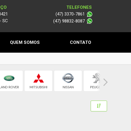
EÇO
TELEFONES
3421
(47) 3370-7861
 - SC
(47) 98832-8087
QUEM SOMOS
CONTATO
LAND ROVER
MITSUBISHI
NISSAN
PEUGEOT
RENAU
Toggle Dropdow