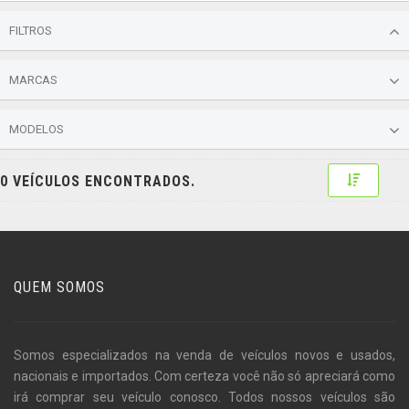
FILTROS
MARCAS
MODELOS
Toggle 
0 VEÍCULOS ENCONTRADOS.
QUEM SOMOS
Somos especializados na venda de veículos novos e usados,
nacionais e importados. Com certeza você não só apreciará como
irá comprar seu veículo conosco. Todos nossos veículos são